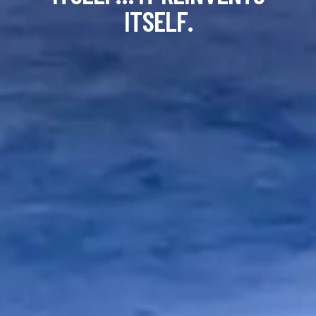
I
T
S
E
L
F
.