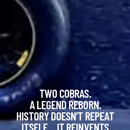
T
W
O
C
O
B
R
A
S
.
A
L
E
G
E
N
D
R
E
B
O
R
N
.
H
I
S
T
O
R
Y
D
O
E
S
N
’
T
R
E
P
E
A
T
I
T
S
E
L
F
…
I
T
R
E
I
N
V
E
N
T
S