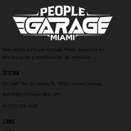
Bienvenido a People Garage Miami, expertos en
restauración y modificación de vehículos.
OFICINA
310 NW 71st St, Miami, FL 33150, United States
admin@peoplegarage.com
+1 305-215-8113
LINKS