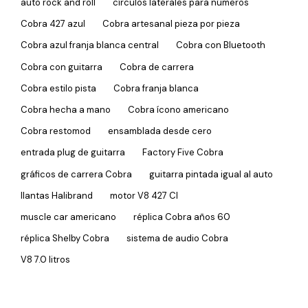
auto rock and roll
círculos laterales para números
Cobra 427 azul
Cobra artesanal pieza por pieza
Cobra azul franja blanca central
Cobra con Bluetooth
Cobra con guitarra
Cobra de carrera
Cobra estilo pista
Cobra franja blanca
Cobra hecha a mano
Cobra ícono americano
Cobra restomod
ensamblada desde cero
entrada plug de guitarra
Factory Five Cobra
gráficos de carrera Cobra
guitarra pintada igual al auto
llantas Halibrand
motor V8 427 CI
muscle car americano
réplica Cobra años 60
réplica Shelby Cobra
sistema de audio Cobra
V8 7.0 litros